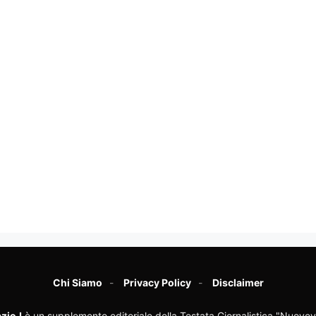
Chi Siamo
Privacy Policy
Disclaimer
zioJ
è un supplemento editoriale della Testata Giornalistica "Nuovev