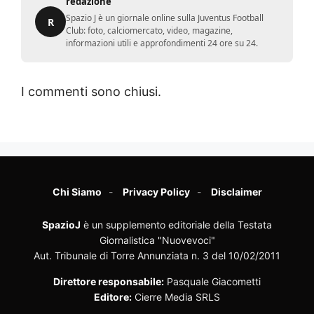
redazione
Spazio J è un giornale online sulla Juventus Football
R
Club: foto, calciomercato, video, magazine,
informazioni utili e approfondimenti 24 ore su 24.
I commenti sono chiusi.
Chi Siamo
Privacy Policy
Disclaimer
SpazioJ
è un supplemento editoriale della Testata
Giornalistica "Nuovevoci"
Aut. Tribunale di Torre Annunziata n. 3 del 10/02/2011
Direttore responsabile:
Pasquale Giacometti
Editore:
Cierre Media SRLS