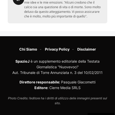
mie idee e le mie emozioni. "Alcuni credono che il
calcio sia una questione di vita o di morte. Sono molto
deluso da questo atteggiamento. Vi posso assicurare
che è molto, molto più importante di quello".
Chi Siamo
Privacy Policy
Disclaimer
SpazioJ
è un supplemento editoriale della Testata
Giornalistica "Nuovevoci"
Aut. Tribunale di Torre Annunziata n. 3 del 10/02/2011
Direttore responsabile:
Pasquale Giacometti
Editore:
Cierre Media SRLS
Photo Credits: l’editore ha i diritti di utilizzo delle immagini presenti sul
sito.