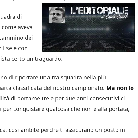
quadra di
i, come aveva
il cammino dei
i se e con i
ista certo un traguardo.
no di riportare un’altra squadra nella più
rta classificata del nostro campionato.
Ma non lo
ità di portarne tre e per due anni consecutivi ci
i per conquistare qualcosa che non è alla portata,
ifica, così ambite perché ti assicurano un posto in