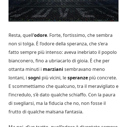
Resta, quell’
odore
. Forte, fortissimo, che sembra
non si tolga. È l’odore della speranza, che s’era
fatto sempre più intenso: aveva inebriato il popolo
bianconero, fino a ubriacarlo di gioia. È che per
ottanta minuti i
marziani
sembravano meno
lontani, i
sogni
più vicini, le
speranze
più concrete.
E scommettiamo che qualcuno, tra il meravigliato e
l’incredulo, s’è dato qualche schiaffo. Con la paura
di svegliarsi, ma la fiducia che no, non fosse il
frutto di qualche malsana fantasia.
Ma poi, d’un tratto, quell’odore è diventato sempre