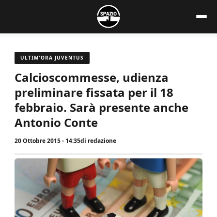
Vai
al
contenuto
ULTIM'ORA JUVENTUS
Calcioscommesse, udienza
preliminare fissata per il 18
febbraio. Sarà presente anche
Antonio Conte
20 Ottobre 2015 - 14:35
di
redazione