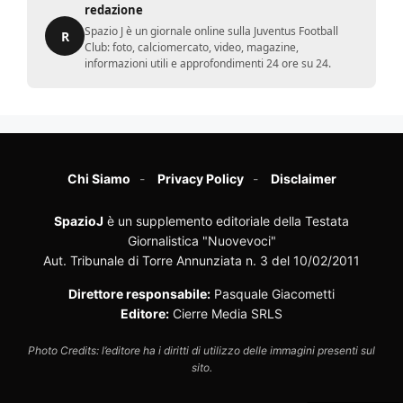
redazione
Spazio J è un giornale online sulla Juventus Football
R
Club: foto, calciomercato, video, magazine,
informazioni utili e approfondimenti 24 ore su 24.
Chi Siamo
Privacy Policy
Disclaimer
SpazioJ
è un supplemento editoriale della Testata
Giornalistica "Nuovevoci"
Aut. Tribunale di Torre Annunziata n. 3 del 10/02/2011
Direttore responsabile:
Pasquale Giacometti
Editore:
Cierre Media SRLS
Photo Credits: l’editore ha i diritti di utilizzo delle immagini presenti sul
sito.