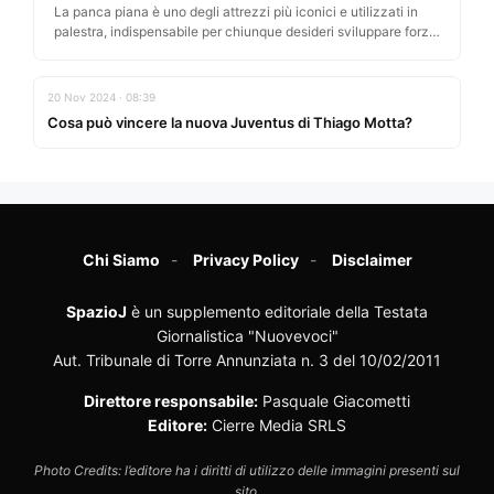
La panca piana è uno degli attrezzi più iconici e utilizzati in
palestra, indispensabile per chiunque desideri sviluppare forza
e…
20 Nov 2024 · 08:39
Cosa può vincere la nuova Juventus di Thiago Motta?
Chi Siamo
Privacy Policy
Disclaimer
SpazioJ
è un supplemento editoriale della Testata
Giornalistica "Nuovevoci"
Aut. Tribunale di Torre Annunziata n. 3 del 10/02/2011
Direttore responsabile:
Pasquale Giacometti
Editore:
Cierre Media SRLS
Photo Credits: l’editore ha i diritti di utilizzo delle immagini presenti sul
sito.