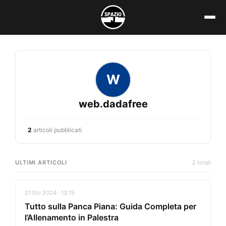
Vai
al
contenuto
W
web.dadafree
2
articoli pubblicati
ULTIMI ARTICOLI
2 totali
21 Dic 2024 · 13:15
Tutto sulla Panca Piana: Guida Completa per
l’Allenamento in Palestra