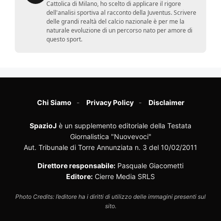
Cattolica di Milano, ho scelto di applicare il rigore
dell'analisi sportiva al racconto della Juventus. Scrivere
delle grandi realtà del calcio nazionale è per me la
naturale evoluzione di un percorso nato per amore di
questo sport.
Chi Siamo
Privacy Policy
Disclaimer
SpazioJ
è un supplemento editoriale della Testata
Giornalistica "Nuovevoci"
Aut. Tribunale di Torre Annunziata n. 3 del 10/02/2011
Direttore responsabile:
Pasquale Giacometti
Editore:
Cierre Media SRLS
Photo Credits: l’editore ha i diritti di utilizzo delle immagini presenti sul
sito.