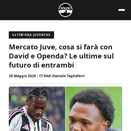
Vai
al
contenuto
ULTIM'ORA JUVENTUS
Mercato Juve, cosa si farà con
David e Openda? Le ultime sul
futuro di entrambi
29 Maggio 2026 - 17:04
di
Daniele Tagliaferri