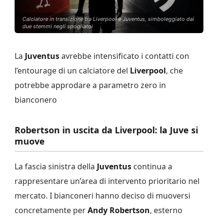
Calciatore in transizione tra Liverpool e Juventus, simboleggiato dai
due stemmi negli spogliatoi
La
Juventus
avrebbe intensificato i contatti con
l’entourage di un calciatore del
Liverpool
, che
potrebbe approdare a parametro zero in
bianconero
Robertson in uscita da Liverpool: la Juve si
muove
La fascia sinistra della
Juventus
continua a
rappresentare un’area di intervento prioritario nel
mercato. I bianconeri hanno deciso di muoversi
concretamente per
Andy Robertson
, esterno