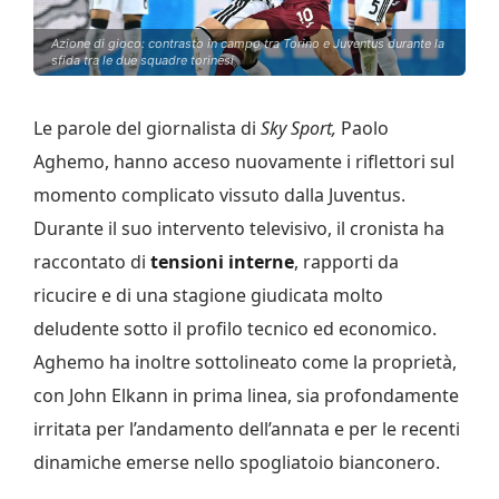
Azione di gioco: contrasto in campo tra Torino e Juventus durante la
sfida tra le due squadre torinesi
Le parole del giornalista di
Sky Sport,
Paolo
Aghemo, hanno acceso nuovamente i riflettori sul
momento complicato vissuto dalla Juventus.
Durante il suo intervento televisivo, il cronista ha
raccontato di
tensioni interne
, rapporti da
ricucire e di una stagione giudicata molto
deludente sotto il profilo tecnico ed economico.
Aghemo ha inoltre sottolineato come la proprietà,
con John Elkann in prima linea, sia profondamente
irritata per l’andamento dell’annata e per le recenti
dinamiche emerse nello spogliatoio bianconero.