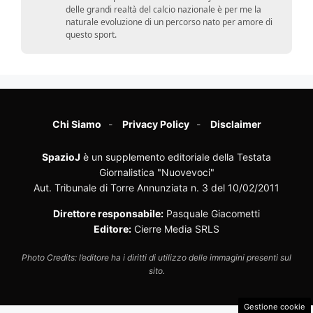
delle grandi realtà del calcio nazionale è per me la
naturale evoluzione di un percorso nato per amore di
questo sport.
Chi Siamo
Privacy Policy
Disclaimer
SpazioJ
è un supplemento editoriale della Testata
Giornalistica "Nuovevoci"
Aut. Tribunale di Torre Annunziata n. 3 del 10/02/2011
Direttore responsabile:
Pasquale Giacometti
Editore:
Cierre Media SRLS
Photo Credits: l’editore ha i diritti di utilizzo delle immagini presenti sul
sito.
Gestione cookie