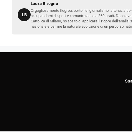
Laura Bisogno
Orgogliosamente flegrea, porto nel giornalismo la tenacia tipi
LB
occupandomi di sport e comunicazione a 360 gradi. Dopo aver 
Cattolica di Milano, ho scelto di applicare il rigore dell'analisi
nazionale è per me la naturale evoluzione di un percorso nato
Spa