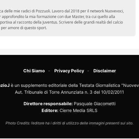
ca delle mie radici di Pozzuoli. Lavoro dal 2018 per il network Nuovevoci,
approfondito la mia formazione con due Master, tra cui quello alla
 sportiva al racconto della Juventus. Scrivere delle grandi realtà del calcio
 per amore di questo sport.
Chi Siamo
Privacy Policy
Disclaimer
zioJ
è un supplemento editoriale della Testata Giornalistica "Nuovev
Aut. Tribunale di Torre Annunziata n. 3 del 10/02/2011
Direttore responsabile:
Pasquale Giacometti
Editore:
Cierre Media SRLS
Photo Credits: l’editore ha i diritti di utilizzo delle immagini presenti sul sito.