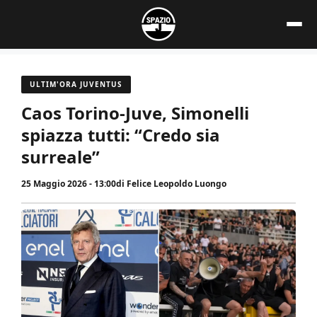
Vai
al
contenuto
ULTIM'ORA JUVENTUS
Caos Torino-Juve, Simonelli
spiazza tutti: “Credo sia
surreale”
25 Maggio 2026 - 13:00
di
Felice Leopoldo Luongo