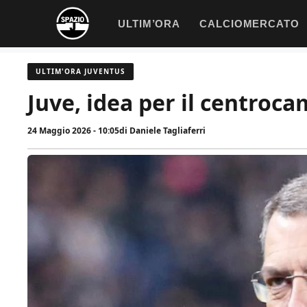
Vai
ULTIM’ORA
CALCIOMERCATO
al
contenuto
ULTIM'ORA JUVENTUS
Juve, idea per il centroca
24 Maggio 2026 - 10:05
di
Daniele Tagliaferri