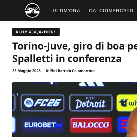
Vai
ULTIM’ORA
CALCIOMERCATO
al
contenuto
ULTIM'ORA JUVENTUS
Torino-Juve, giro di boa pe
Spalletti in conferenza
23 Maggio 2026 - 18:15
di
Bartolo Colamartino