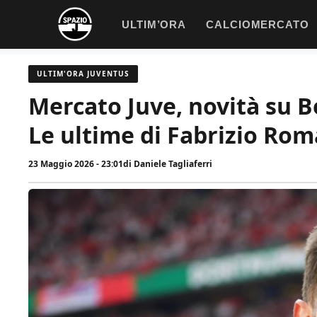
Vai
ULTIM’ORA
CALCIOMERCATO
al
contenuto
ULTIM'ORA JUVENTUS
Mercato Juve, novità su Be
Le ultime di Fabrizio Ro
23 Maggio 2026 - 23:01
di
Daniele Tagliaferri