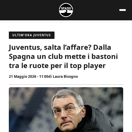
Vai
al
contenuto
ULTIM'ORA JUVENTUS
Juventus, salta l’affare? Dalla
Spagna un club mette i bastoni
tra le ruote per il top player
21 Maggio 2026 - 11:00
di
Laura Bisogno