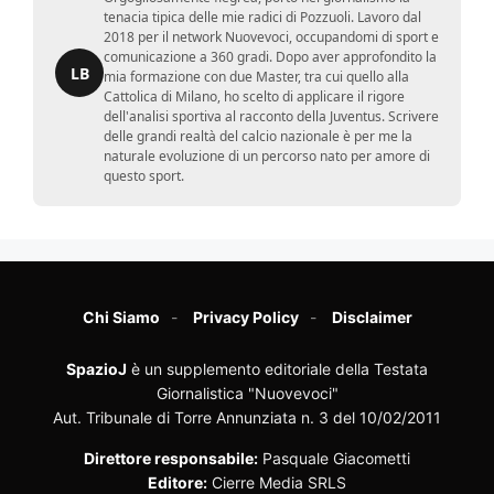
tenacia tipica delle mie radici di Pozzuoli. Lavoro dal
2018 per il network Nuovevoci, occupandomi di sport e
comunicazione a 360 gradi. Dopo aver approfondito la
LB
mia formazione con due Master, tra cui quello alla
Cattolica di Milano, ho scelto di applicare il rigore
dell'analisi sportiva al racconto della Juventus. Scrivere
delle grandi realtà del calcio nazionale è per me la
naturale evoluzione di un percorso nato per amore di
questo sport.
Chi Siamo
Privacy Policy
Disclaimer
SpazioJ
è un supplemento editoriale della Testata
Giornalistica "Nuovevoci"
Aut. Tribunale di Torre Annunziata n. 3 del 10/02/2011
Direttore responsabile:
Pasquale Giacometti
Editore:
Cierre Media SRLS