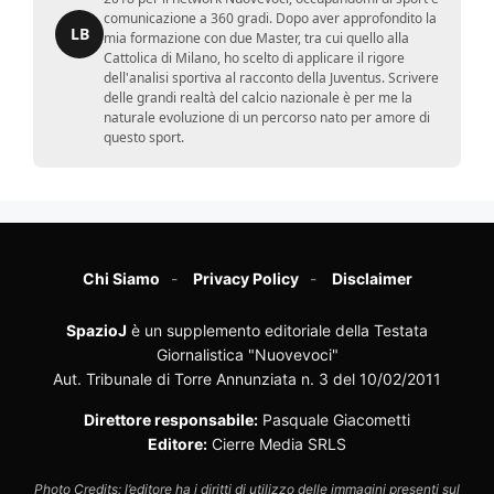
comunicazione a 360 gradi. Dopo aver approfondito la
LB
mia formazione con due Master, tra cui quello alla
Cattolica di Milano, ho scelto di applicare il rigore
dell'analisi sportiva al racconto della Juventus. Scrivere
delle grandi realtà del calcio nazionale è per me la
naturale evoluzione di un percorso nato per amore di
questo sport.
Chi Siamo
Privacy Policy
Disclaimer
SpazioJ
è un supplemento editoriale della Testata
Giornalistica "Nuovevoci"
Aut. Tribunale di Torre Annunziata n. 3 del 10/02/2011
Direttore responsabile:
Pasquale Giacometti
Editore:
Cierre Media SRLS
Photo Credits: l’editore ha i diritti di utilizzo delle immagini presenti sul