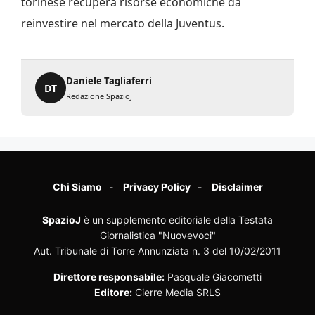
torinese recupera risorse economiche da
reinvestire nel mercato della Juventus.
Daniele Tagliaferri
DT
Redazione SpazioJ
Chi Siamo
Privacy Policy
Disclaimer
SpazioJ
è un supplemento editoriale della Testata
Giornalistica "Nuovevoci"
Aut. Tribunale di Torre Annunziata n. 3 del 10/02/2011
Direttore responsabile:
Pasquale Giacometti
Editore:
Cierre Media SRLS