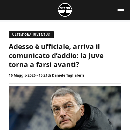
Vai
al
contenuto
ULTIM'ORA JUVENTUS
Adesso è ufficiale, arriva il
comunicato d’addio: la Juve
torna a farsi avanti?
16 Maggio 2026 - 15:21
di
Daniele Tagliaferri