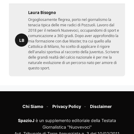
Laura Bisogno
Orgogliosamente flegrea, porto nel giornalismo la
tenacia tipica delle mie radici di Pozzuoli. Lavoro dal
2018 per il network Nuovevoci, occupandomi di sport e
comunicazione a 360 gradi. Dopo aver approfondito la
LB
mia formazione con due Master, tra cui quello alla
Cattolica di Milano, ho scelto di applicare il rigore
dell'analisi sportiva al racconto della Juventus. Scrivere
delle grandi realtà del calcio nazionale è per me la
naturale evoluzione di un percorso nato per amore di
questo sport.
Chi Siamo
Privacy Policy
Disclaimer
SpazioJ
è un supplemento editoriale della Testata
Giornalistica "Nuovevoci"
Aut. Tribunale di Torre Annunziata n. 3 del 10/02/2011