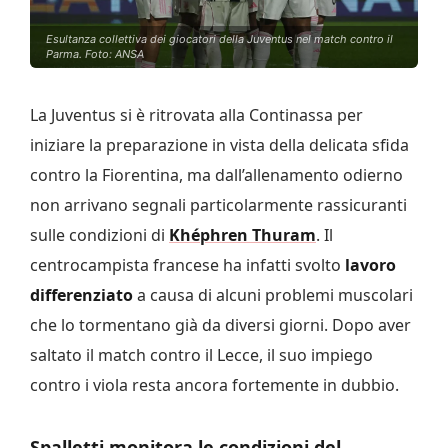
Esultanza collettiva dei giocatori della Juventus nel match contro il
Parma. Foto: ANSA
La Juventus si è ritrovata alla Continassa per
iniziare la preparazione in vista della delicata sfida
contro la Fiorentina, ma dall’allenamento odierno
non arrivano segnali particolarmente rassicuranti
sulle condizioni di
Khéphren Thuram
. Il
centrocampista francese ha infatti svolto
lavoro
differenziato
a causa di alcuni problemi muscolari
che lo tormentano già da diversi giorni. Dopo aver
saltato il match contro il Lecce, il suo impiego
contro i viola resta ancora fortemente in dubbio.
Spalletti monitora le condizioni del