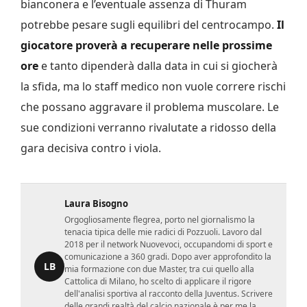
bianconera e l’eventuale assenza di Thuram
potrebbe pesare sugli equilibri del centrocampo.
Il
giocatore proverà a recuperare nelle prossime
ore
e tanto dipenderà dalla data in cui si giocherà
la sfida, ma lo staff medico non vuole correre rischi
che possano aggravare il problema muscolare. Le
sue condizioni verranno rivalutate a ridosso della
gara decisiva contro i viola.
Laura Bisogno
Orgogliosamente flegrea, porto nel giornalismo la
tenacia tipica delle mie radici di Pozzuoli. Lavoro dal
2018 per il network Nuovevoci, occupandomi di sport e
comunicazione a 360 gradi. Dopo aver approfondito la
LB
mia formazione con due Master, tra cui quello alla
Cattolica di Milano, ho scelto di applicare il rigore
dell'analisi sportiva al racconto della Juventus. Scrivere
delle grandi realtà del calcio nazionale è per me la