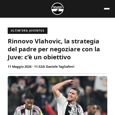
Vai
al
contenuto
ULTIM'ORA JUVENTUS
Rinnovo Vlahovic, la strategia
del padre per negoziare con la
Juve: c’è un obiettivo
11 Maggio 2026 - 11:32
di
Daniele Tagliaferri