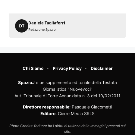
Daniele Tagliaferri
DT
Redazione SpazioJ
Chi Siamo
Privacy Policy
Disclaimer
SpazioJ
è un supplemento editoriale della Testata
Giornalistica "Nuovevoci"
Aut. Tribunale di Torre Annunziata n. 3 del 10/02/2011
Direttore responsabile:
Pasquale Giacometti
Editore:
Cierre Media SRLS
Photo Credits: l’editore ha i diritti di utilizzo delle immagini presenti sul
sito.