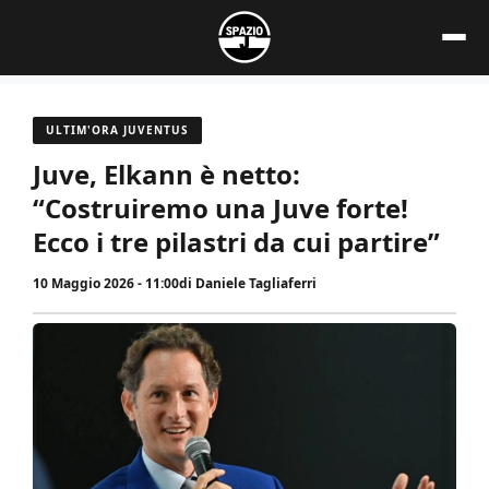
Vai
al
contenuto
ULTIM'ORA JUVENTUS
Juve, Elkann è netto:
“Costruiremo una Juve forte!
Ecco i tre pilastri da cui partire”
10 Maggio 2026 - 11:00
di
Daniele Tagliaferri