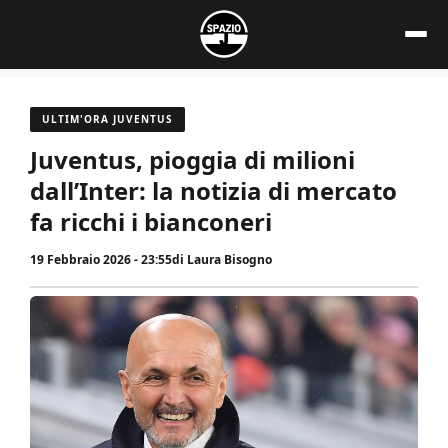
Vai
al
contenuto
ULTIM'ORA JUVENTUS
Juventus, pioggia di milioni
dall’Inter: la notizia di mercato
fa ricchi i bianconeri
19 Febbraio 2026 - 23:55
di
Laura Bisogno