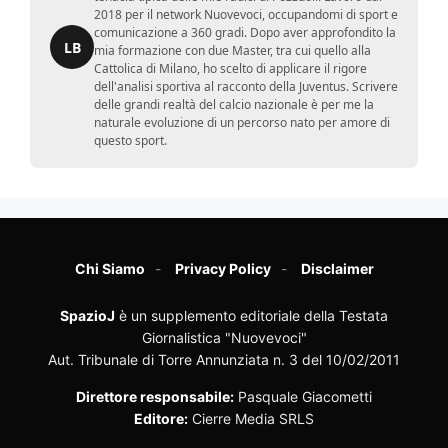
2018 per il network Nuovevoci, occupandomi di sport e
comunicazione a 360 gradi. Dopo aver approfondito la
LB
mia formazione con due Master, tra cui quello alla
Cattolica di Milano, ho scelto di applicare il rigore
dell'analisi sportiva al racconto della Juventus. Scrivere
delle grandi realtà del calcio nazionale è per me la
naturale evoluzione di un percorso nato per amore di
questo sport.
Chi Siamo
Privacy Policy
Disclaimer
SpazioJ
è un supplemento editoriale della Testata
Giornalistica "Nuovevoci"
Aut. Tribunale di Torre Annunziata n. 3 del 10/02/2011
Direttore responsabile:
Pasquale Giacometti
Editore:
Cierre Media SRLS