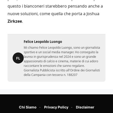
questo i bianconeri starebbero pensando anche a
nuove soluzioni, come quella che porta a Joshua
Zirkzee
.
Felice Leopoldo Luongo
Mi chiamo Felice Leopoldo Luongo, sono un giornalista
sportivo e un social media manager. Ho conseguito la
laurea in giurisprudenza nel 2024 e sono un grande
FL
appassionato di calcio e cinema, materie di cui adoro
raccontare le emozioni che sanno regalare.
Giornalista Pubblicista iscritto all'Ordine dei Giornalisti
della Campania con tessera n. 188207
Chi Siamo
Privacy Policy
Disclaimer