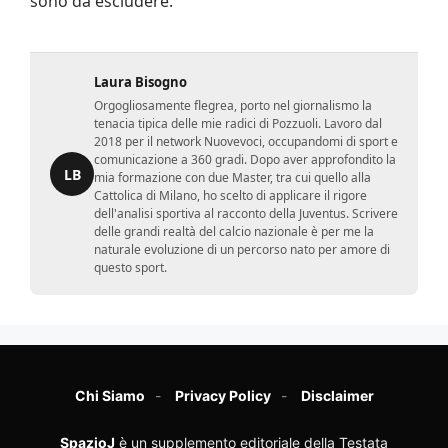
sono da escludere.
Laura Bisogno
Orgogliosamente flegrea, porto nel giornalismo la
tenacia tipica delle mie radici di Pozzuoli. Lavoro dal
2018 per il network Nuovevoci, occupandomi di sport e
comunicazione a 360 gradi. Dopo aver approfondito la
LB
mia formazione con due Master, tra cui quello alla
Cattolica di Milano, ho scelto di applicare il rigore
dell'analisi sportiva al racconto della Juventus. Scrivere
delle grandi realtà del calcio nazionale è per me la
naturale evoluzione di un percorso nato per amore di
questo sport.
Chi Siamo
Privacy Policy
Disclaimer
SpazioJ
è un supplemento editoriale della Testata