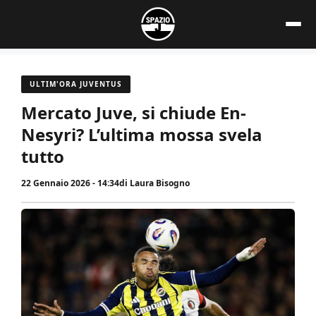
Vai
al
contenuto
ULTIM'ORA JUVENTUS
Mercato Juve, si chiude En-
Nesyri? L’ultima mossa svela
tutto
22 Gennaio 2026 - 14:34
di
Laura Bisogno