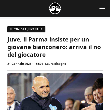
Vai
al
contenuto
ULTIM'ORA JUVENTUS
Juve, il Parma insiste per un
giovane bianconero: arriva il no
del giocatore
21 Gennaio 2026 - 16:50
di
Laura Bisogno