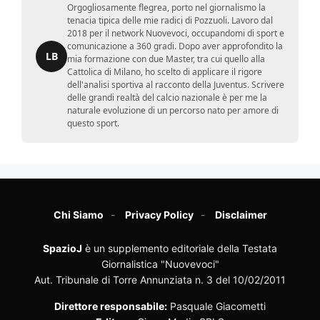
Orgogliosamente flegrea, porto nel giornalismo la
tenacia tipica delle mie radici di Pozzuoli. Lavoro dal
2018 per il network Nuovevoci, occupandomi di sport e
comunicazione a 360 gradi. Dopo aver approfondito la
LB
mia formazione con due Master, tra cui quello alla
Cattolica di Milano, ho scelto di applicare il rigore
dell'analisi sportiva al racconto della Juventus. Scrivere
delle grandi realtà del calcio nazionale è per me la
naturale evoluzione di un percorso nato per amore di
questo sport.
Chi Siamo
Privacy Policy
Disclaimer
SpazioJ
è un supplemento editoriale della Testata
Giornalistica "Nuovevoci"
Aut. Tribunale di Torre Annunziata n. 3 del 10/02/2011
Direttore responsabile:
Pasquale Giacometti