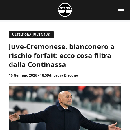
Vai
al
contenuto
ULTIM'ORA JUVENTUS
Juve-Cremonese, bianconero a
rischio forfait: ecco cosa filtra
dalla Continassa
10 Gennaio 2026 - 18:59
di
Laura Bisogno