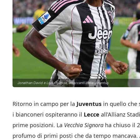
Jonathan David e Lois Openda, attaccanti della Juventus
Ritorno in campo per la
Juventus
in quello che 
i bianconeri ospiteranno il
Lecce
all’Allianz Stad
prime posizioni. La
Vecchia Signora
ha chiuso il 
profumo di primi posti che da tempo mancava. A 