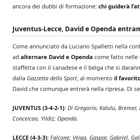
ancora dei dubbi di formazione:
chi guiderà l’
Juventus-Lecce, David e Openda entra
Come annunciato da Luciano Spalletti nella conf
ad
alternare David e Openda
come fatto nelle u
staffetta con il canadese e il belga che si dara
dalla
Gazzetta dello Sport
, al momento
il favori
David che comunque entrerà nella ripresa. Di s
JUVENTUS (3-4-2-1)
:
Di Gregorio; Kalulu, Bremer
Conceicao, Yildiz; Openda.
LECCE (4-3-3)
:
Falcone; Veiga, Gaspar, Gabriel, Ga