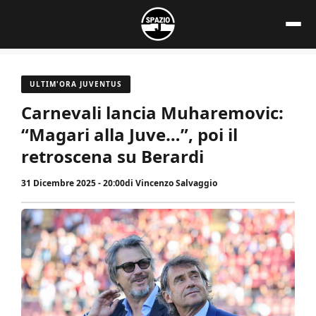
Vai
al
contenuto
ULTIM'ORA JUVENTUS
Carnevali lancia Muharemovic:
“Magari alla Juve…”, poi il
retroscena su Berardi
31 Dicembre 2025 - 20:00
di
Vincenzo Salvaggio