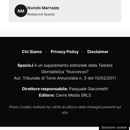
Nunzio Marrazzo
NM
Redazione SpazioJ
Chi Siamo
Privacy Policy
Disclaimer
SpazioJ
è un supplemento editoriale della Testata
Giornalistica "Nuovevoci"
Aut. Tribunale di Torre Annunziata n. 3 del 10/02/2011
Direttore responsabile:
Pasquale Giacometti
Editore:
Cierre Media SRLS
Photo Credits: l’editore ha i diritti di utilizzo delle immagini presenti sul
sito.
Gestione cookie