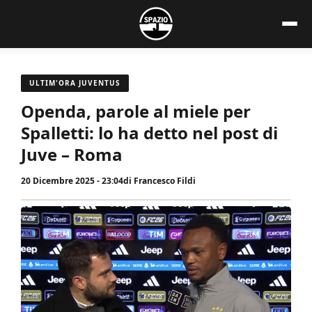
Vai
al
contenuto
ULTIM'ORA JUVENTUS
Openda, parole al miele per
Spalletti: lo ha detto nel post di
Juve – Roma
20 Dicembre 2025 - 23:04
di
Francesco Fildi