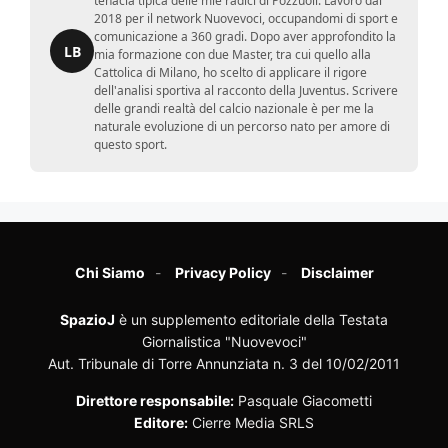
tenacia tipica delle mie radici di Pozzuoli. Lavoro dal
2018 per il network Nuovevoci, occupandomi di sport e
comunicazione a 360 gradi. Dopo aver approfondito la
LB
mia formazione con due Master, tra cui quello alla
Cattolica di Milano, ho scelto di applicare il rigore
dell'analisi sportiva al racconto della Juventus. Scrivere
delle grandi realtà del calcio nazionale è per me la
naturale evoluzione di un percorso nato per amore di
questo sport.
Chi Siamo
Privacy Policy
Disclaimer
SpazioJ
è un supplemento editoriale della Testata
Giornalistica "Nuovevoci"
Aut. Tribunale di Torre Annunziata n. 3 del 10/02/2011
Direttore responsabile:
Pasquale Giacometti
Editore:
Cierre Media SRLS