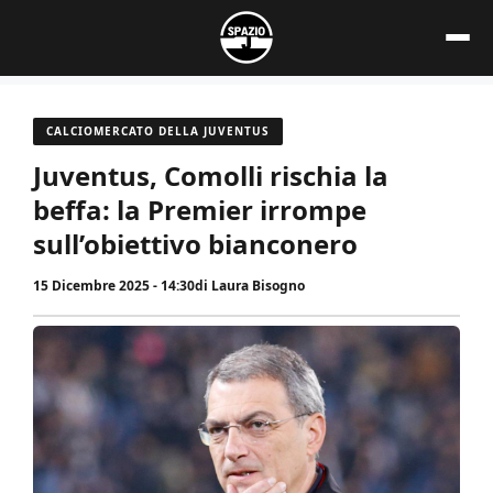
Vai
al
contenuto
CALCIOMERCATO DELLA JUVENTUS
Juventus, Comolli rischia la
beffa: la Premier irrompe
sull’obiettivo bianconero
15 Dicembre 2025 - 14:30
di
Laura Bisogno