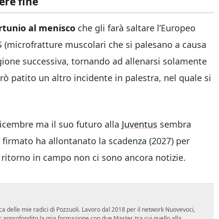
ere fine
rtunio al menisco
che gli farà saltare l’Europeo
S (microfratture muscolari che si palesano a causa
stagione successiva, tornando ad allenarsi solamente
rò patito un altro incidente in palestra, nel quale si
dicembre ma il suo futuro alla
Juventus
sembra
 firmato ha allontanato la scadenza (2027) per
 ritorno in campo non ci sono ancora notizie.
ca delle mie radici di Pozzuoli. Lavoro dal 2018 per il network Nuovevoci,
approfondito la mia formazione con due Master, tra cui quello alla