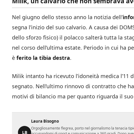
Milik, un calvario che non sembrava av
Nel giugno dello stesso anno la notizia dell’
info
segna l’inizio del suo calvario. A causa dei DOM
dello sforzo fisico) il polacco salterà tutta la 
nel corso dell’ultima estate. Periodo in cui ha pe
è
ferito la tibia destra
.
Milik intanto ha ricevuto l’idoneità medica l’11 
segnato. Nell’ultimo rinnovo di contratto che ha
motivi di bilancio ma per quanto riguarda il suo
Laura Bisogno
Orgogliosamente flegrea, porto nel giornalismo la tenacia tipi
LB
occupandomi di sport e comunicazione a 360 gradi. Dopo aver 