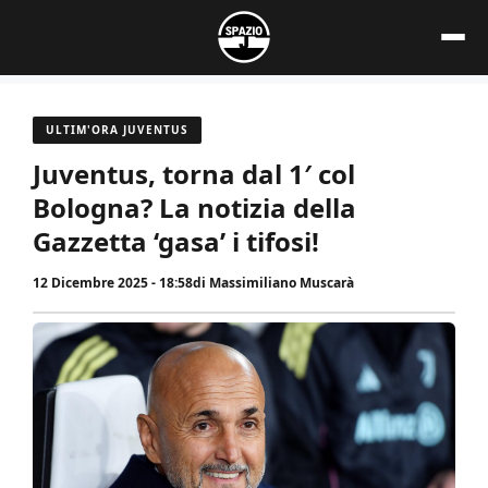
Vai
al
contenuto
ULTIM'ORA JUVENTUS
Juventus, torna dal 1′ col
Bologna? La notizia della
Gazzetta ‘gasa’ i tifosi!
12 Dicembre 2025 - 18:58
di
Massimiliano Muscarà