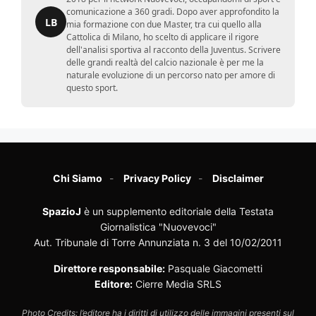
comunicazione a 360 gradi. Dopo aver approfondito la
LB
mia formazione con due Master, tra cui quello alla
Cattolica di Milano, ho scelto di applicare il rigore
dell'analisi sportiva al racconto della Juventus. Scrivere
delle grandi realtà del calcio nazionale è per me la
naturale evoluzione di un percorso nato per amore di
questo sport.
Chi Siamo
Privacy Policy
Disclaimer
SpazioJ
è un supplemento editoriale della Testata
Giornalistica "Nuovevoci"
Aut. Tribunale di Torre Annunziata n. 3 del 10/02/2011
Direttore responsabile:
Pasquale Giacometti
Editore:
Cierre Media SRLS
Photo Credits: l’editore ha i diritti di utilizzo delle immagini presenti sul