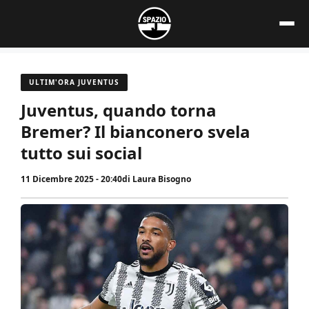
Vai
al
contenuto
ULTIM'ORA JUVENTUS
Juventus, quando torna
Bremer? Il bianconero svela
tutto sui social
11 Dicembre 2025 - 20:40
di
Laura Bisogno