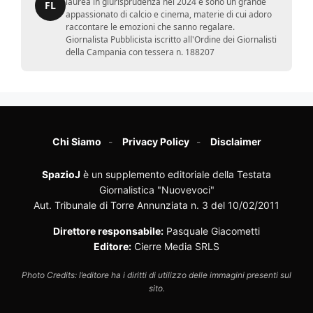
laurea in giurisprudenza nel 2024 e sono un grande
FL
appassionato di calcio e cinema, materie di cui adoro
raccontare le emozioni che sanno regalare.
Giornalista Pubblicista iscritto all'Ordine dei Giornalisti
della Campania con tessera n. 188207
Chi Siamo
Privacy Policy
Disclaimer
SpazioJ
è un supplemento editoriale della Testata
Giornalistica "Nuovevoci"
Aut. Tribunale di Torre Annunziata n. 3 del 10/02/2011
Direttore responsabile:
Pasquale Giacometti
Editore:
Cierre Media SRLS
Photo Credits: l’editore ha i diritti di utilizzo delle immagini presenti sul
sito.