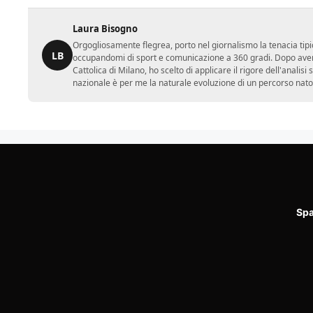
Laura Bisogno
Orgogliosamente flegrea, porto nel giornalismo la tenacia tipi
LB
occupandomi di sport e comunicazione a 360 gradi. Dopo aver 
Cattolica di Milano, ho scelto di applicare il rigore dell'analisi
nazionale è per me la naturale evoluzione di un percorso nato
Spa