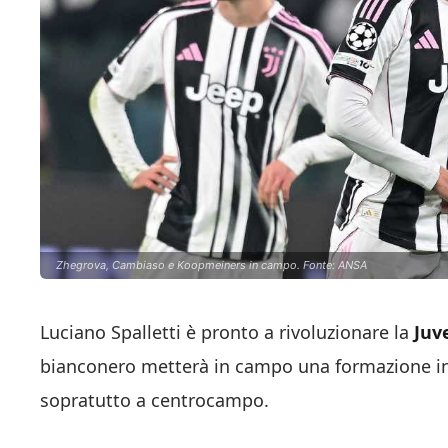
Zhegrova, Cambiaso e Koopmeiners in campo. Fonte: ANSA
Luciano Spalletti è pronto a rivoluzionare la
Juv
bianconero metterà in campo una formazione ined
sopratutto a centrocampo.