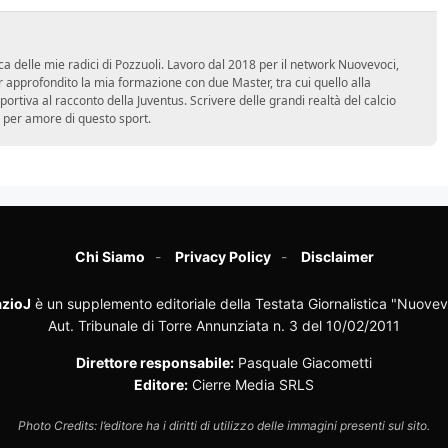
ca delle mie radici di Pozzuoli. Lavoro dal 2018 per il network Nuovevoci,
approfondito la mia formazione con due Master, tra cui quello alla
 sportiva al racconto della Juventus. Scrivere delle grandi realtà del calcio
 per amore di questo sport.
Chi Siamo
Privacy Policy
Disclaimer
zioJ
è un supplemento editoriale della Testata Giornalistica "Nuovev
Aut. Tribunale di Torre Annunziata n. 3 del 10/02/2011
Direttore responsabile:
Pasquale Giacometti
Editore:
Cierre Media SRLS
Photo Credits: l’editore ha i diritti di utilizzo delle immagini presenti sul sito.