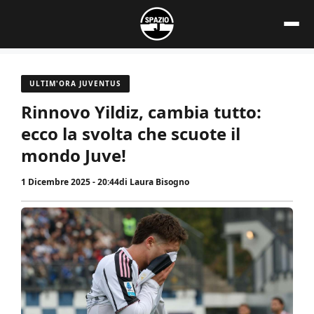
Vai
al
contenuto
ULTIM'ORA JUVENTUS
Rinnovo Yildiz, cambia tutto:
ecco la svolta che scuote il
mondo Juve!
1 Dicembre 2025 - 20:44
di
Laura Bisogno