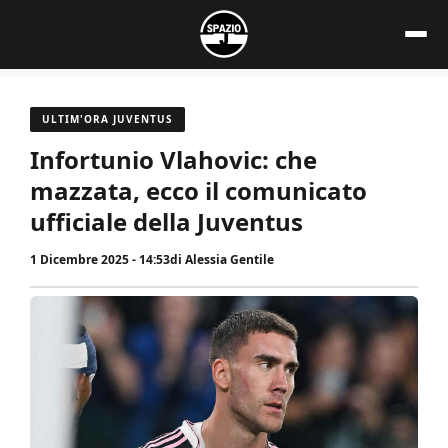
Vai
al
contenuto
ULTIM'ORA JUVENTUS
Infortunio Vlahovic: che
mazzata, ecco il comunicato
ufficiale della Juventus
1 Dicembre 2025 - 14:53
di
Alessia Gentile