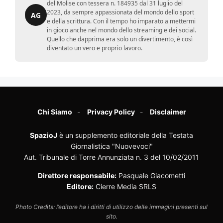
del Molise con tessera n. 184935 dal 31 luglio del
2023, da sempre appassionata del mondo dello sport
AG
e della scrittura. Con il tempo ho imparato a mettermi
in gioco anche nel mondo dello streaming e dei social.
Quello che dapprima era solo un divertimento, è così
diventato un vero e proprio lavoro.
Chi Siamo
Privacy Policy
Disclaimer
SpazioJ
è un supplemento editoriale della Testata
Giornalistica "Nuovevoci"
Aut. Tribunale di Torre Annunziata n. 3 del 10/02/2011
Direttore responsabile:
Pasquale Giacometti
Editore:
Cierre Media SRLS
Photo Credits: l’editore ha i diritti di utilizzo delle immagini presenti sul
sito.