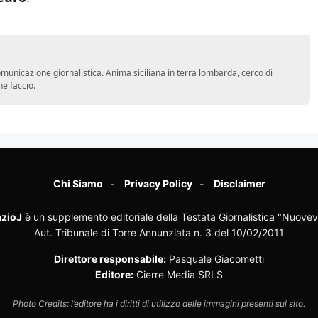
comunicazione giornalistica. Anima siciliana in terra lombarda, cerco di
he faccio.
Chi Siamo
Privacy Policy
Disclaimer
zioJ
è un supplemento editoriale della Testata Giornalistica "Nuovev
Aut. Tribunale di Torre Annunziata n. 3 del 10/02/2011
Direttore responsabile:
Pasquale Giacometti
Editore:
Cierre Media SRLS
Photo Credits: l’editore ha i diritti di utilizzo delle immagini presenti sul sito.