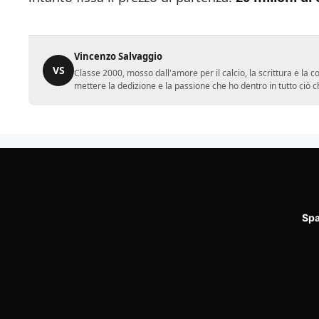
Vincenzo Salvaggio
VS
Classe 2000, mosso dall'amore per il calcio, la scrittura e la 
mettere la dedizione e la passione che ho dentro in tutto ciò c
Spa