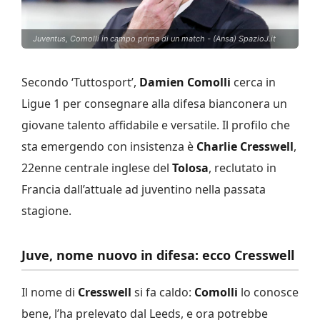
Juventus, Comolli in campo prima di un match - (Ansa) SpazioJ.it
Secondo ‘Tuttosport’,
Damien
Comolli
cerca in
Ligue 1 per consegnare alla difesa bianconera un
giovane talento affidabile e versatile. Il profilo che
sta emergendo con insistenza è
Charlie
Cresswell
,
22enne centrale inglese del
Tolosa
, reclutato in
Francia dall’attuale ad juventino nella passata
stagione.
Juve, nome nuovo in difesa: ecco Cresswell
Il nome di
Cresswell
si fa caldo:
Comolli
lo conosce
bene, l’ha prelevato dal Leeds, e ora potrebbe