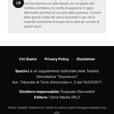
LB
mia formazione con due Master, tra cui quello alla
Cattolica di Milano, ho scelto di applicare il rigore
dell'analisi sportiva al racconto della Juventus. Scrivere
delle grandi realtà del calcio nazionale è per me la
naturale evoluzione di un percorso nato per amore di
questo sport.
Chi Siamo
Privacy Policy
Disclaimer
SpazioJ
è un supplemento editoriale della Testata
Giornalistica "Nuovevoci"
Aut. Tribunale di Torre Annunziata n. 3 del 10/02/2011
Direttore responsabile:
Pasquale Giacometti
Editore:
Cierre Media SRLS
Photo Credits: l’editore ha i diritti di utilizzo delle immagini presenti sul
sito.