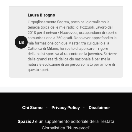
Laura Bisogno
Orgogliosamente flegrea, porto nel giornalismo la
tenacia tipica delle mie radici di Pozzuoli. Lavoro dal
2018 per il network Nuovevoci, occupandomi di sport e
comunicazione a 360 gradi. Dopo aver approfondito la
LB
mia formazione con due Master, tra cui quello alla
Cattolica di Milano, ho scelto di applicare il rigore
dell'analisi sportiva al racconto della Juventus. Scrivere
delle grandi realtà del calcio nazionale è per me la
naturale evoluzione di un percorso nato per amore di
questo sport.
Chi Siamo
Privacy Policy
Disclaimer
SpazioJ
è un supplemento editoriale della Testata
Giornalistica "Nuovevoci"