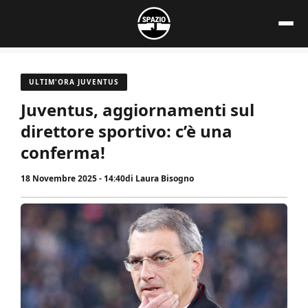
Vai
al
contenuto
ULTIM'ORA JUVENTUS
Juventus, aggiornamenti sul
direttore sportivo: c’è una
conferma!
18 Novembre 2025 - 14:40
di
Laura Bisogno