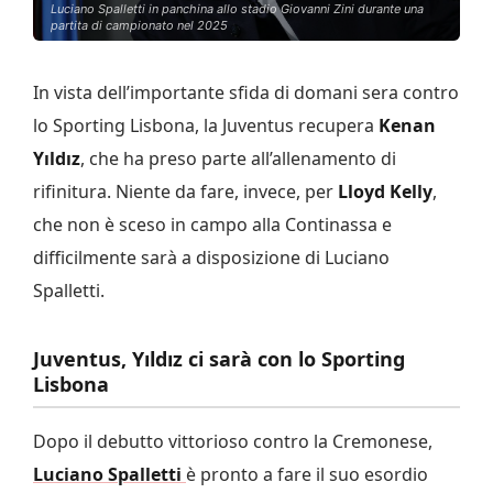
Luciano Spalletti in panchina allo stadio Giovanni Zini durante una
partita di campionato nel 2025
In vista dell’importante sfida di domani sera contro
lo Sporting Lisbona, la Juventus recupera
Kenan
Yıldız
, che ha preso parte all’allenamento di
rifinitura. Niente da fare, invece, per
Lloyd Kelly
,
che non è sceso in campo alla Continassa e
difficilmente sarà a disposizione di Luciano
Spalletti.
Juventus, Y
ıldız ci sarà con lo Sporting
Lisbona
Dopo il debutto vittorioso contro la Cremonese,
Luciano Spalletti
è pronto a fare il suo esordio