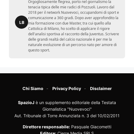
Orgogliosamente flegrea, porto nel giornalismo la
tenacia tipica delle mie radici di Pozzuoli. Lavoro dal
2018 per il network Nuovevoci, occupandomi di sport e
comunicazione a 360 gradi. Dopo aver approfondito la
LB
mia formazione con due Master, tra cui quello alla
Cattolica di Milano, ho scelto di applicare il rigore
dell'analisi sportiva al racconto della Juventus. Scrivere
delle grandi realtà del calcio nazionale è per me la
naturale evoluzione di un percorso nato per amore di
questo sport.
Chi Siamo
Privacy Policy
Disclaimer
SpazioJ
è un supplemento editoriale della Testata
Giornalistica "Nuovevoci"
Aut. Tribunale di Torre Annunziata n. 3 del 10/02/2011
Direttore responsabile:
Pasquale Giacometti
Editore:
Cierre Media SRLS