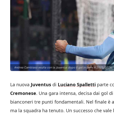
Andrea Cambiaso esulta con la Juventus dopo il gol in Serie A 2025/2026.
La nuova
Juventus
di
Luciano Spalletti
parte co
Cremonese
. Una gara intensa, decisa dai gol d
bianconeri tre punti fondamentali. Nel finale è a
ma la squadra ha tenuto. Un successo che val