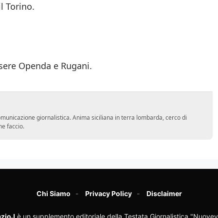
l Torino.
essere Openda e Rugani.
comunicazione giornalistica. Anima siciliana in terra lombarda, cerco di
he faccio.
Chi Siamo
Privacy Policy
Disclaimer
zioJ
è un supplemento editoriale della Testata Giornalistica "Nuovev